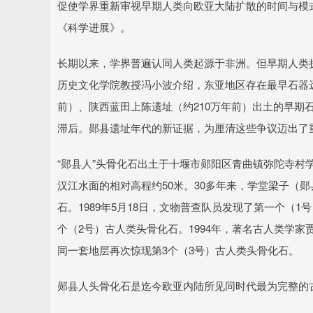
促使学界重新审视早期人类向欧亚大陆扩散的时间与模
《科学进展》。
长期以来，学界普遍认同人类起源于非洲。但早期人类
历史文化学院教授冯小波介绍，东亚地区存在最早石器远
前）、陕西蓝田上陈遗址（约210万年前）出土的早期
滞后。郧县遗址年代的新证据，为厘清这些争议迈出了
“郧县人”头骨化石出土于十堰市郧阳区青曲镇弥陀寺村
汉江水面的相对高程约50米。30多年来，学堂梁子（
石。1989年5月18日，文物普查队员发现了第一个（1
个（2号）古人类头骨化石。1994年，著名古人类学家贾
同一套地层再次惊现第3个（3号）古人类头骨化石。
郧县人头骨化石是迄今欧亚内陆所见同时代最为完整的