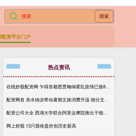
搜索
票配资平台门户
热点资讯
在线炒股配资网 乍得首都恩贾梅纳霍乱疫情已致8人死亡
配资网首 亲水纳凉带动暑期文旅消费升温 细分文旅业态让“到此一游”变“旅居慢享”
配资公司大全 西湖大学联合阿里达摩院推出干细胞AI模型，精准调控细胞“逆生长”
网上炒股 13只股收盘价创历史新高