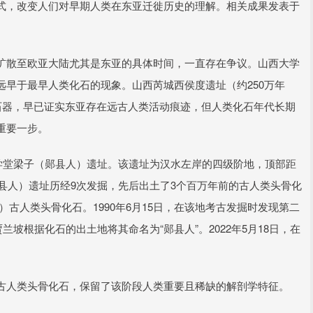
式，改变人们对早期人类在东亚迁徙历史的理解。相关成果发表于
扩散至欧亚大陆尤其是东亚的具体时间，一直存在争议。山西大学
早于最早人类化石的现象。山西芮城西侯度遗址（约250万年
石器，早已证实东亚存在远古人类活动痕迹，但人类化石年代长期
重要一步。
学堂梁子（郧县人）遗址。该遗址为汉水左岸的四级阶地，顶部距
郧县人）遗址历经9次发掘，先后出土了3个百万年前的古人类头骨化
号）古人类头骨化石。1990年6月15日，在该地考古发掘时发现第二
兰坡根据化石的出土地将其命名为“郧县人”。2022年5月18日，在
古人类头骨化石，保留了该阶段人类重要且稀缺的解剖学特征。