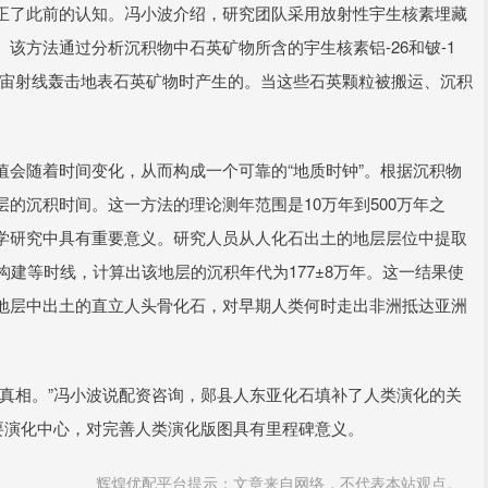
正了此前的认知。冯小波介绍，研究团队采用放射性宇生核素埋藏
该方法通过分析沉积物中石英矿物所含的宇生核素铝-26和铍-1
级宇宙射线轰击地表石英矿物时产生的。当这些石英颗粒被搬运、沉积
会随着时间变化，从而构成一个可靠的“地质时钟”。根据沉积物
的沉积时间。这一方法的理论测年范围是10万年到500万年之
学研究中具有重要意义。研究人员从人化石出土的地层层位中提取
构建等时线，计算出该地层的沉积年代为177±8万年。这一结果使
地层中出土的直立人头骨化石，对早期人类何时走出非洲抵达亚洲
真相。”冯小波说配资咨询，郧县人东亚化石填补了人类演化的关
要演化中心，对完善人类演化版图具有里程碑意义。
辉煌优配平台提示：文章来自网络，不代表本站观点。