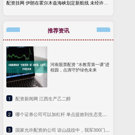
配资挂网 伊朗在霍尔木兹海峡划定新航线 未经许可不得通行
推荐资讯
河南股票配资 “水教育第一课”进
校园，点滴守护绿色未来
1
​配资新闻网 江西生产乙二醇
2
​哪个证券公司可以加杠杆 单点提效到生态竞合 保险机构加速扩圈重构竞争版图
3
​国家允许配资的公司 谅山战役中，我军300门火炮，几万发炮弹，为何不见烈焰冲天？