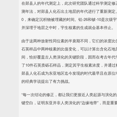
在郧县人的年代测定上，此次研究团队通过科学测定修
测年法，对郧县人化石出土地层的年代进行了重新测定。
0，来确定沉积物被埋藏的时间。铝-26和铍-10是次
并深埋于地层之中时，宇生核素的生成就会基本停止。
由于这两种放射性同位素的半衰期不同，它们的浓度比值
石英样品中两种核素的比值变化，可以计算出含化石地层
间，恰好覆盖古人类演化的关键阶段，因而在考古年代
了10件石英质砾石样品，测定其宇生核素浓度，并通过
郧县人化石成为东亚地区迄今发现的时代最早且在原位
的经典学说提出了有力挑战。
“每一次结论的修正，都让我们更接近人类起源与演化的
键空白，证明东亚并非人类演化的“边缘地带”，而是重