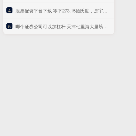
4
​股票配资平台下载 零下273.15摄氏度，是宇宙的绝对禁区，人类永远无法触及？
5
​哪个证券公司可以加杠杆 天津七里海大量螃蟹爬上马路，有人一晚捡了十来斤，当地养殖户：可能是野生螃蟹迁徙过冬