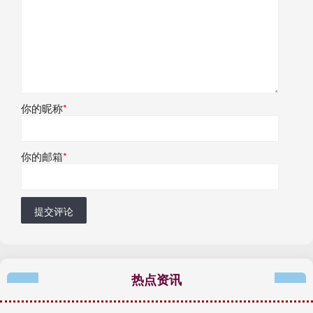
你的昵称
*
你的邮箱
*
提交评论
热点资讯