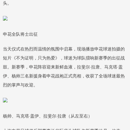
头。
申花全队将士出征
当天仪式在热烈而温情的氛围中启幕，现场播放申花球迷拍摄的
短片《不为证明，只为热爱》，球迷为球队擂响新赛季的出征战
鼓。新赛季，申花阵容迎来新鲜血液，拉斐尔·拉唐、马克塔·盖
伊、杨帅三名新援身着申花战袍正式亮相，收获了全场球迷最热
烈的掌声与欢迎。
杨帅、马克塔·盖伊、拉斐尔·拉唐（从左至右）