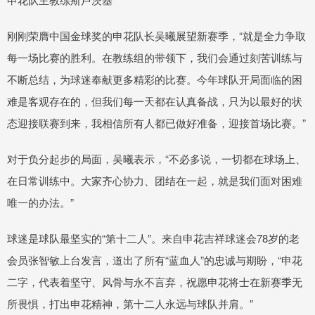
刚刚荣膺中国金球奖的申花队长吴曦展望新赛季，“就是全力争取
每一场比赛的胜利。在教练组的带领下，我们会通过刻苦训练与
不断总结，为球迷奉献更多精彩的比赛。今年球队开局面临的困
难是客观存在的，但我们每一天都在认真备战，只为以最好的状
态迎接联赛到来，我相信所有人都已做好准备，迎接首场比赛。”
对于负分起步的局面，吴曦表示，“不必多说，一切都在球场上、
在日常训练中。大家齐心协力、团结在一起，就是我们面对困难
唯一的办法。”
球迷是球队最坚实的“第十二人”。来自申花吉祥球迷会78岁的老
会员张智敏上台发言，道出了所有“蓝血人”的忠诚与期盼，“申花
二字，代表着坚守、风骨与永不言弃，祝愿申花将士在新赛季无
所畏惧，打出申花精神，第十二人永远与球队并肩。”