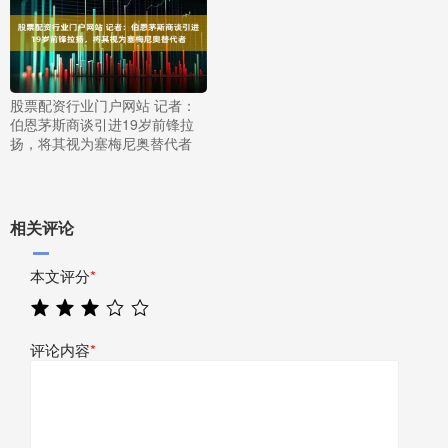
股票配资行业门户网站 记者：
伯恩茅斯商谈引进19岁前锋拉
扬，将其视为塞梅尼奥替代者
相关评论
本文评分
*
评论内容
*