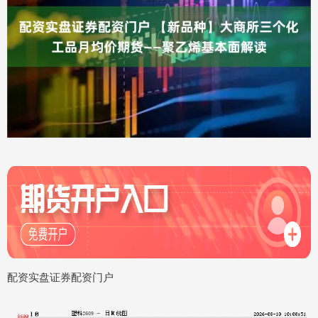
配资实盘证券配资门户