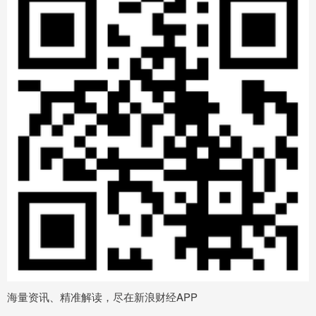
海量资讯、精准解读，尽在新浪财经APP