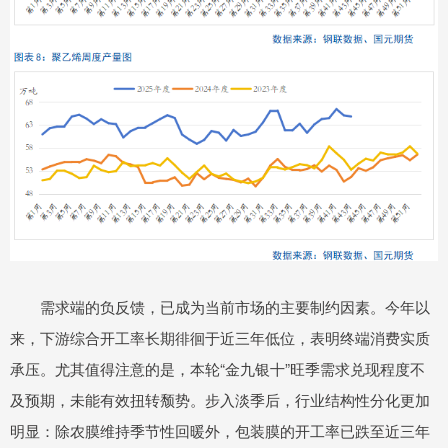
需求端的负反馈，已成为当前市场的主要制约因素。今年以
来，下游综合开工率长期徘徊于近三年低位，表明终端消费实质
承压。尤其值得注意的是，本轮“金九银十”旺季需求兑现程度不
及预期，未能有效扭转颓势。步入淡季后，行业结构性分化更加
明显：除农膜维持季节性回暖外，包装膜的开工率已跌至近三年