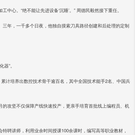
中心。“绝不能让先进设备‘沉睡’。” 周德民毅然接下重任。
。三年，一千多个日夜，他独自摸索刀具路径创建和后处理的定制
化器”。
，累计培养出数控技术骨干逾百名，其中全国技术能手2名、中国兵
。
月的攻坚不仅保障产线快速投产，更亲手培育首批线上编程员、机
特聘讲师，利用业余时间授课100余课时，编写高等职业教材，