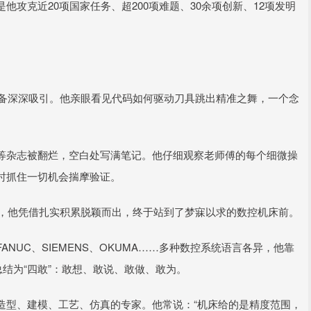
攻克近20项国家任务、超200项难题、30余项创新、12项发明
设备深深吸引。他亲眼看见代码如何驱动刀具跳出精准之舞，一个念
等杂志被翻烂，空白处写满笔记。他仔细观察老师傅的每个细微操
时抓住一切机会揣摩验证。
聘，他凭借扎实积累脱颖而出，终于站到了梦寐以求的数控机床前。
NUC、SIEMENS、OKUMA……多种数控系统语言各异，他靠
总结为“四敢”：敢想、敢说、敢做、敢为。
造型、建模、工艺、仿真的专家。他常说：“机床给的是精度范围，