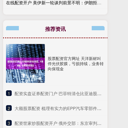
在线配资开户 美伊新一轮谈判前景不明：伊朗拒绝参加 两国海军交锋
推荐资讯
股票配资官方网址 天洋新材叫
停光伏胶膜，亏损持续，业务转
向保现金
1
​配资实盘证券配资门户 巴菲特清仓比亚迪股份，股神大动作到底意味着什么？
2
​大额股票配资 梳理有实力的EPP汽车零部件加工厂，哪家性价比高选哪家
3
​配资世家炒股配资开户 俄外交部：东京审判在全人类层面具有重要意义