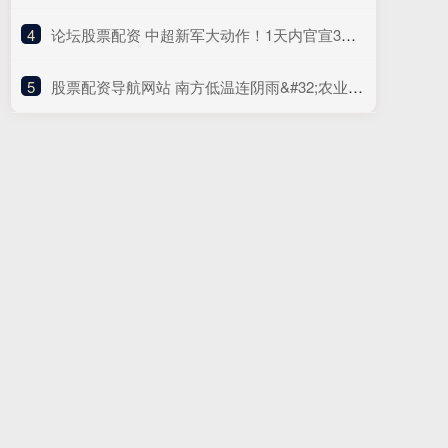
4
​论坛股票配资 中超新军大动作！1天内官宣3位外援 免签35岁中卫 曾效力国安3年
5
​股票配资导航网站 南方低温连阴雨&#32;农业风险需防范