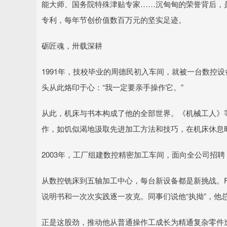
能大师、国务院特殊津贴专家……沉甸甸的荣誉背后，是他
专利，每年节创价值数百万元的坚实足迹。
砺匠魂，卅载深耕
1991年，技校毕业的周德民初入车间，就被一台数控
头从此烙印于心：“我一定要亲手操作它。”
从此，机床与书本构成了他的全部世界。《机械工人》
作，如饥似渴地汲取先进加工方法和技巧，在机床休息
2003年，工厂组建数控精密加工车间，面向全公司招
从数控铣床到五轴加工中心，每台新设备都是新挑战。FA
说明书和一次次实践逐一攻克。同事们说他“执拗”，他
正是这股劲，推动他从普通操作工成长为精通复杂零件