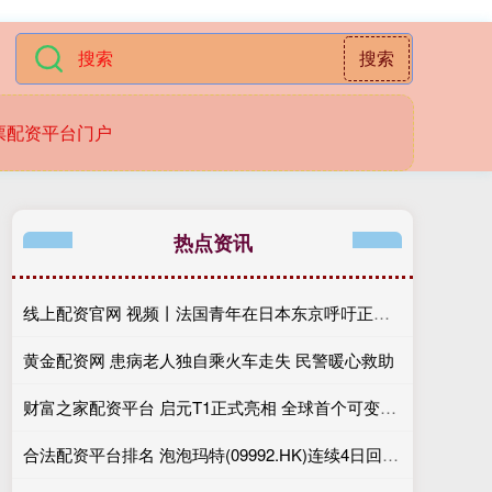
搜索
票配资平台门户
热点资讯
线上配资官网 视频丨法国青年在日本东京呼吁正视历史珍视和平
黄金配资网 患病老人独自乘火车走失 民警暖心救助
财富之家配资平台 启元T1正式亮相 全球首个可变形个人机器人将于WAIC 2026首秀
合法配资平台排名 泡泡玛特(09992.HK)连续4日回购，累计斥资11.98亿港元