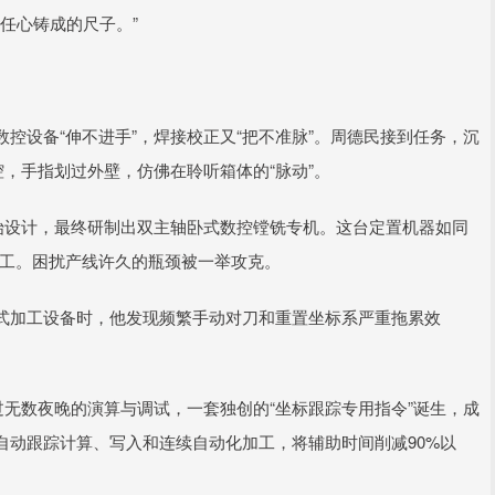
任心铸成的尺子。”
控设备“伸不进手”，焊接校正又“把不准脉”。周德民接到任务，沉
腔，手指划过外壁，仿佛在聆听箱体的“脉动”。
始设计，最终研制出双主轴卧式数控镗铣专机。这台定置机器如同
度加工。困扰产线许久的瓶颈被一举攻克。
式加工设备时，他发现频繁手动对刀和重置坐标系严重拖累效
过无数夜晚的演算与调试，一套独创的“坐标跟踪专用指令”诞生，成
自动跟踪计算、写入和连续自动化加工，将辅助时间削减90%以