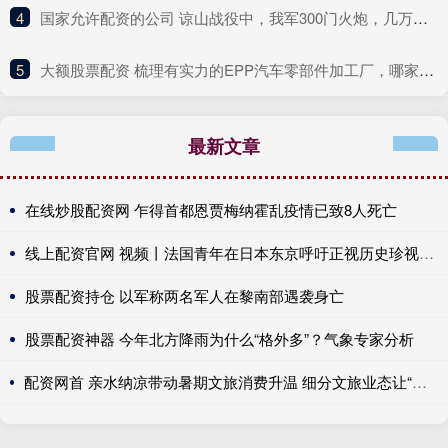
4
​国家允许配资的公司 谅山战役中，我军300门火炮，几万发炮弹，为何不见烈焰冲天？
5
​大额股票配资 梳理有实力的EPP汽车零部件加工厂，哪家性价比高选哪家
最新文章
在线炒股配资网 乍得首都恩贾梅纳霍乱疫情已致8人死亡
线上配资官网 视频丨法国青年在日本东京呼吁正视历史珍视和平
股票配资持仓 以军称两名军人在黎南部遇袭身亡
股票配资神器 今年北方降雨为什么“格外多”？气象专家分析
配资网首 亲水纳凉带动暑期文旅消费升温 细分文旅业态让“到此一游”变“旅居慢享”