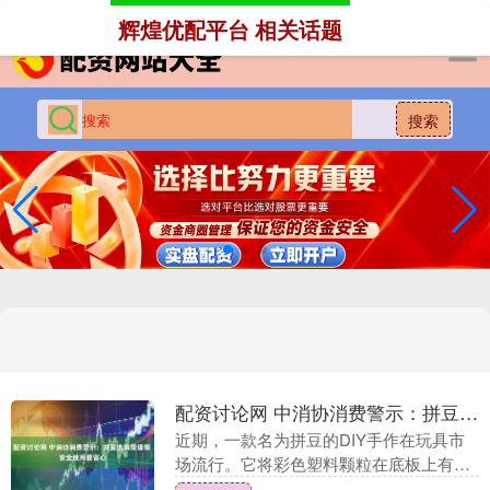
-->
辉煌优配平台 相关话题
搜索
配资讨论网 中消协消费警示：拼豆选购需谨慎&#32;安全使用要留心
近期，一款名为拼豆的DIY手作在玩具市
场流行。它将彩色塑料颗粒在底板上有序
排布，经通电设备高温熨烫定型，便能拼